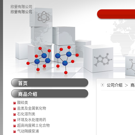
欣晏有限公司
欣晏有限公司
首页
公司介绍
＞
商
商品介绍
酸硷类
盐类及金属氧化物
石化溶剂类
环境及水处理用药
超高纯度稀土化合物
气动隔膜泵浦