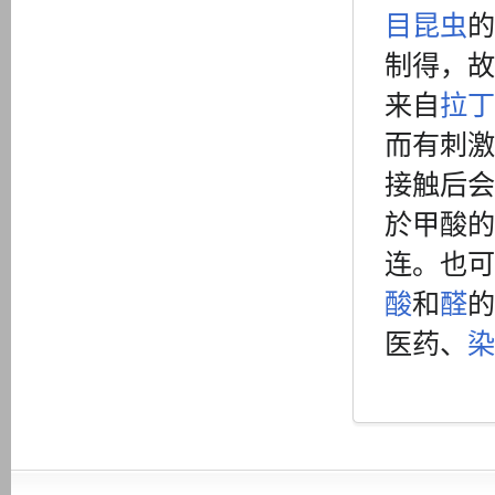
目
昆虫
的
制得，故
来自
拉丁
而有刺激
接触后会
於甲酸的
连。也可
酸
和
醛
的
医药、
染