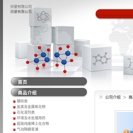
欣晏有限公司
欣晏有限公司
首页
商品介绍
公司介绍
＞
商
酸硷类
盐类及金属氧化物
石化溶剂类
环境及水处理用药
超高纯度稀土化合物
气动隔膜泵浦