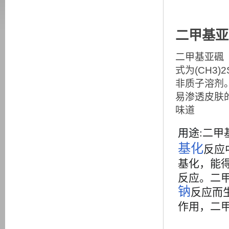
二甲基亚枫
二甲基亚碸（英
式为(CH3
非质子溶剂
易渗透皮肤
味道
用途:
二甲
基化
反应
基化，能
反应。二
钠
反应而
作用，二