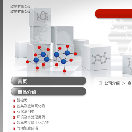
欣晏有限公司
欣晏有限公司
首页
公司介绍
＞
商
商品介绍
酸硷类
盐类及金属氧化物
石化溶剂类
环境及水处理用药
超高纯度稀土化合物
气动隔膜泵浦