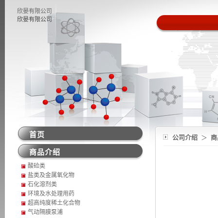
欣晏有限公司
欣晏有限公司
首页
公司介绍
＞
商
商品介绍
酸硷类
盐类及金属氧化物
石化溶剂类
环境及水处理用药
超高纯度稀土化合物
气动隔膜泵浦