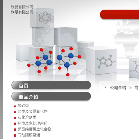
欣晏有限公司
欣晏有限公司
首页
公司介绍
＞
商
商品介绍
酸硷类
盐类及金属氧化物
石化溶剂类
环境及水处理用药
超高纯度稀土化合物
气动隔膜泵浦