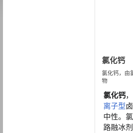
氯化钙
氯化钙，由
物
氯化钙
，
离子型
卤
中性。氯
路融冰剂