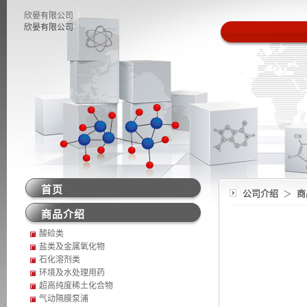
欣晏有限公司
欣晏有限公司
首页
公司介绍
＞
商
商品介绍
酸硷类
盐类及金属氧化物
石化溶剂类
环境及水处理用药
超高纯度稀土化合物
气动隔膜泵浦