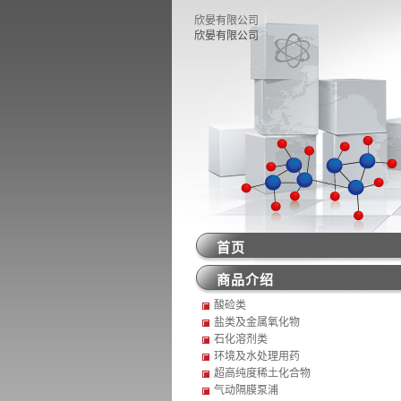
欣晏有限公司
欣晏有限公司
首页
商品介绍
酸硷类
盐类及金属氧化物
石化溶剂类
环境及水处理用药
超高纯度稀土化合物
气动隔膜泵浦