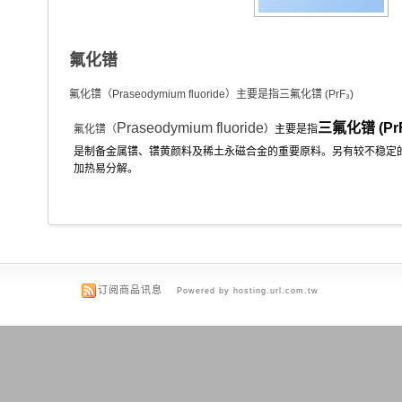
氟化镨
氟化镨（Praseodymium fluoride）主要是指三氟化镨 (PrF₃)
Praseodymium fluoride
三氟化镨 (PrF
氟化镨（
）主要是指
是制备金属镨、镨黄颜料及稀土永磁合金的重要原料。另有较不稳定
加热易分解。
订阅商品讯息
Powered by hosting.url.com.tw