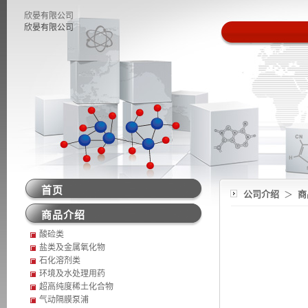
欣晏有限公司
欣晏有限公司
首页
公司介绍
＞
商
商品介绍
酸硷类
盐类及金属氧化物
石化溶剂类
环境及水处理用药
超高纯度稀土化合物
气动隔膜泵浦